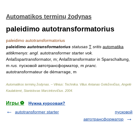
Automatikos terminų žodynas
paleidimo autotransformatorius
paleidimo autotransformatorius
paleidimo
autotransformatorius
statusas
T
sritis
automatika
atitikmenys
:
angl.
autotransformer starter
vok.
Anlaßspartransformator, m; Anlaßtransformator in Sparschaltung,
m
rus.
пусковой автотрансформатор, m
pranc.
autotransformateur de démarrage, m
Automatikos terminų žodynas. – Vilnius: Technika
.
Vilius Antanas Geleževičius, Angelė
Kaulakienė, Stanislovas Marcinkevičius
.
2004
.
Игры ⚽
Нужна курсовая?
autotransformer starter
пусковой
автотрансформатор