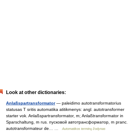
Look at other dictionaries:
Anlaßspartransformator
— paleidimo autotransformatorius
statusas T sritis automatika atitikmenys: angl. autotransformer
starter vok. Anlaßspartransformator, m; Anlaßtransformator in
Sparschaltung, m rus. пусковой автотрансформатор, m pranc.
autotransformateur de… …
Automatikos terminų žodynas