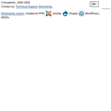
© Academic, 2000-2026
18+
Contact us:
Technical Support
,
Advertising
Dictionaries export
, created on PHP,
Joomla,
Drupal,
WordPress,
MODx.